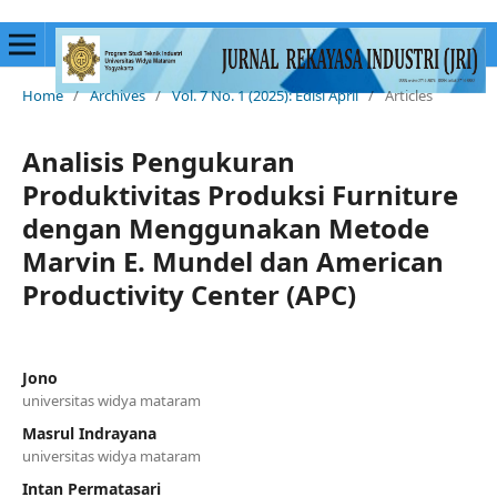
Home
/
Archives
/
Vol. 7 No. 1 (2025): Edisi April
/
Articles
Analisis Pengukuran
Produktivitas Produksi Furniture
dengan Menggunakan Metode
Marvin E. Mundel dan American
Productivity Center (APC)
Jono
universitas widya mataram
Masrul Indrayana
universitas widya mataram
Intan Permatasari