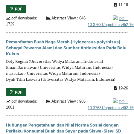
11-18
PDF
pdf downloads:
Abstract View : 646
DOI :
1729
10.37631/agrotech.v6i2.1
Pemanfaatan Buah Naga Merah (Hylocereus polyrhizus)
Sebagai Pewarna Alami dan Sumber Antioksidan Pada Bolu
Kukus
Dety Regilia (Universitas Widya Mataram, Indonesia)
Eman Darmawan (Universitas Widya Mataram, Indonesia)
masrukan (Universitas Widya Mataram, Indonesia)
Dyah Titin Laswati (Universitas Widya Mataram, Indonesia)
19-26
PDF
pdf downloads:
Abstract View : 986
DOI :
1001
10.37631/agrotech.v6i2.1
Hubungan Pengetahuan dan Nilai Norma Sosial dengan
Perilaku Konsumsi Buah dan Sayur pada Siswa-Siswi SD