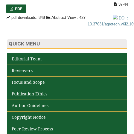
37-44
PDF
pdf downloads: 848
Abstract View : 427
DOI :
10.37631/agrotech.v6i2.1
QUICK MENU
Editorial Team
Reviewers
Focus and Scope
Publication Ethics
Author Guidelines
Copyright Notice
Peer Review Process