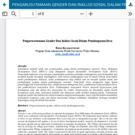
PENGARUSUTAMAAN GENDER DAN INKLUSI SOSIAL DALAM PEMBANGUNAN DESA